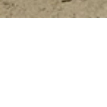
En
ByMarinaSuarez
creamos vestidos de novia
frescos, livianos y auténticos. Lejos de lo
convencional, celebramos una belleza que no
necesita adornos: la que nace de lo simple, lo
impecable y verdadero.
Nuestra propuesta vive en dos caminos:
RTW Y
ATELIER.
Dos procesos distintos, creados con las mismas
manos artesanas y el mismo cuidado absoluto por
cada detalle. En RTW ofrecemos una colección
permanente para novias que desean nuestro estilo
sin pasar por pruebas, y a través de ATELIER,
diseñamos piezas exclusivas, 100% a medida. Cada